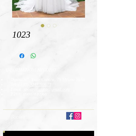
1023
INFORMAZIONI NEGOZIO:
"Sposa Si", Viale Corsica, 79 Milano Italia
Tel: (+39)
3249293673
Email:
sposasimilano
@gmail.com
P.IVA:
09887840966
Socials