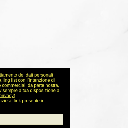
ttamento dei dati personali
iling list con l’intenzione di
o commerciali da parte nostra,
cy sempre a tua disposizione a
privacy
)
azie al link presente in