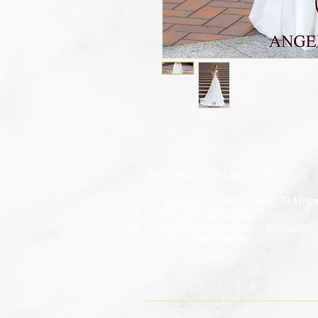
INFORMAZIONI NEGOZIO:
"Sposa Si", Viale Corsica, 79 Milano
Tel: (+39)
3249293673
Email:
sposasimilano
@gmail.com
P.IVA: 09887840966