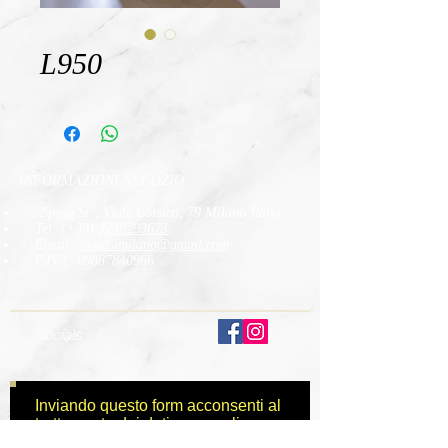
L950
INFORMAZIONI NEGOZIO:
"Sposa Si", Viale Corsica, 79 Milano Italia
Tel: (+39)
3249293673
Email:
sposasimilano
@gmail.com
P.IVA:
09887840966
Socials
Inviando questo form acconsenti al
trattamento dei dati personali
necessario all'iscrizione alla nostra