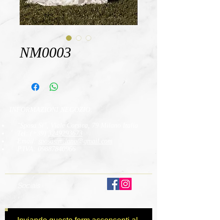
NM0003
INFORMAZIONI NEGOZIO:
"Sposa Si", Viale Corsica, 79 Milano Italia
Tel: (+39)
3249293673
Email:
sposasimilano
@gmail.com
P.IVA:
09887840966
Socials