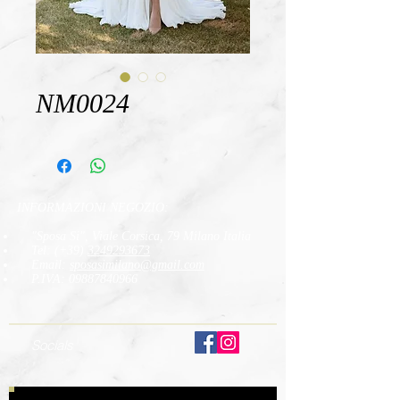
NM0024
INFORMAZIONI NEGOZIO:
"Sposa Si", Viale Corsica, 79 Milano Italia
Tel: (+39)
3249293673
Email:
sposasimilano
@gmail.com
P.IVA:
09887840966
Socials