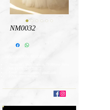
NM0032
INFORMAZIONI NEGOZIO:
"Sposa Si", Viale Corsica, 79 Milano Italia
Tel: (+39)
3249293673
Email:
sposasimilano
@gmail.com
P.IVA:
09887840966
Socials